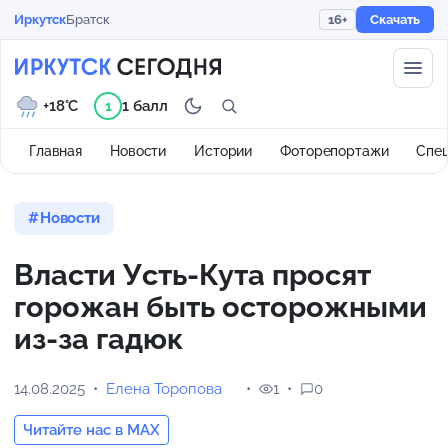
Иркутск
Братск
16+
Скачать
+18°C
1 балл
1
Главная
Новости
Истории
Фоторепортажи
Спе
Новости
Власти Усть-Кута просят
горожан быть осторожными
из-за гадюк
14.08.2025
Елена Торопова
1
0
Читайте нас в MAX