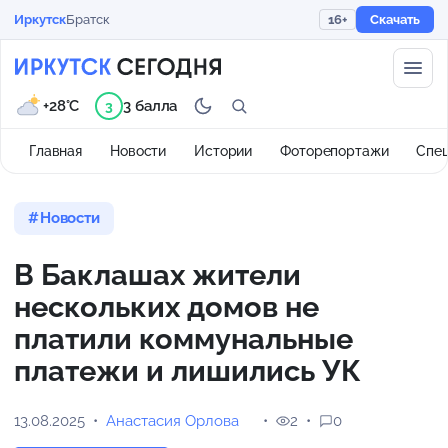
Иркутск
Братск
16+
Скачать
+28°C
3 балла
3
Главная
Новости
Истории
Фоторепортажи
Спе
Новости
В Баклашах жители
нескольких домов не
платили коммунальные
платежи и лишились УК
13.08.2025
Анастасия Орлова
2
0