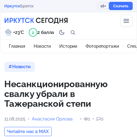
Иркутск
Братск
16+
Скачать
+23°C
2 балла
2
Главная
Новости
Истории
Фоторепортажи
Спе
Новости
Несанкционированную
свалку убрали в
Тажеранской степи
11.08.2025
Анастасия Орлова
1
0
Читайте нас в MAX