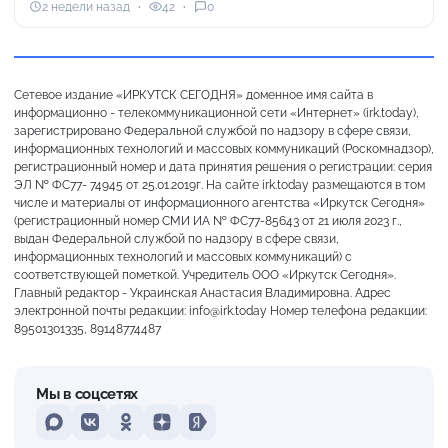
2 недели назад
42
0
Сетевое издание «ИРКУТСК СЕГОДНЯ» доменное имя сайта в
информационно - телекоммуникационной сети «Интернет» (irk.today),
зарегистрировано Федеральной службой по надзору в сфере связи,
информационных технологий и массовых коммуникаций (Роскомнадзор),
регистрационный номер и дата принятия решения о регистрации: серия
ЭЛ № ФС77- 74945 от 25.01.2019г. На сайте irk.today размещаются в том
числе и материалы от информационного агентства «Иркутск Сегодня»
(регистрационный номер СМИ ИА № ФС77-85643 от 21 июля 2023 г.,
выдан Федеральной службой по надзору в сфере связи,
информационных технологий и массовых коммуникаций) с
соответствующей пометкой. Учредитель ООО «Иркутск Сегодня».
Главный редактор - Украинская Анастасия Владимировна. Адрес
электронной почты редакции: info@irk.today Номер телефона редакции:
89501301335, 89148774487
Мы в соцсетях
MAX
VKontakte
Odnoklassniki
Dzen
Yandex