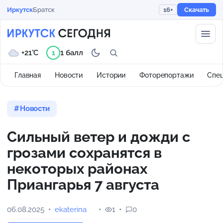
Иркутск
Братск
16+
Скачать
+21°C
1 балл
1
Главная
Новости
Истории
Фоторепортажи
Спе
Новости
Сильный ветер и дожди с
грозами сохранятся в
некоторых районах
Приангарья 7 августа
06.08.2025
ekaterina
1
0