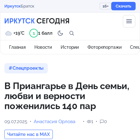
Иркутск
Братск
16+
Скачать
+19°C
1 балл
1
Главная
Новости
Истории
Фоторепортажи
Спе
Спецпроекты
В Приангарье в День семьи,
любви и верности
поженились 140 пар
09.07.2025
Анастасия Орлова
1
0
Читайте нас в MAX