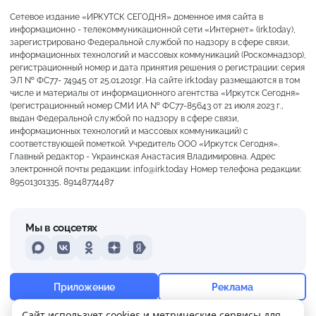
Сетевое издание «ИРКУТСК СЕГОДНЯ» доменное имя сайта в
информационно - телекоммуникационной сети «Интернет» (irk.today),
зарегистрировано Федеральной службой по надзору в сфере связи,
информационных технологий и массовых коммуникаций (Роскомнадзор),
регистрационный номер и дата принятия решения о регистрации: серия
ЭЛ № ФС77- 74945 от 25.01.2019г. На сайте irk.today размещаются в том
числе и материалы от информационного агентства «Иркутск Сегодня»
(регистрационный номер СМИ ИА № ФС77-85643 от 21 июля 2023 г.,
выдан Федеральной службой по надзору в сфере связи,
информационных технологий и массовых коммуникаций) с
соответствующей пометкой. Учредитель ООО «Иркутск Сегодня».
Главный редактор - Украинская Анастасия Владимировна. Адрес
электронной почты редакции: info@irk.today Номер телефона редакции:
89501301335, 89148774487
Мы в соцсетях
MAX
VKontakte
Odnoklassniki
Dzen
Yandex
+19°
Пасмурно
Приложение
Реклама
Ощущается как +19
Сайт использует cookies и метрические сервисы для