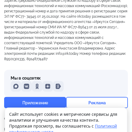
зарегистрировано Федеральной службой по надзору в сфере связи,
информационных технологий и массовых коммуникаций (Роскомнадзор),
регистрационный номер и дата принятия решения о регистрации: серия
ЭЛ № ФС77- 74945 от 25.01.2019г. На сайте irk.today размещаются в том
числе и материалы от информационного агентства «Иркутск Сегодня»
(регистрационный номер СМИ ИА № ФС77-85643 от 21 июля 2023 г.,
выдан Федеральной службой по надзору в сфере связи,
информационных технологий и массовых коммуникаций) с
соответствующей пометкой. Учредитель ООО «Иркутск Сегодня».
Главный редактор - Украинская Анастасия Владимировна. Адрес
электронной почты редакции: info@irk.today Номер телефона редакции:
89501301335, 89148774487
Мы в соцсетях
MAX
VKontakte
Odnoklassniki
Dzen
Yandex
+17°
Слабая морось
Приложение
Реклама
Ощущается как +17
Сайт использует cookies и метрические сервисы для
О нас
Контакты
Прислать новость
аналитики и улучшения качества контента.
22 м/с
759 мм
71%
Продолжая просмотр, вы соглашаетесь с
Политикой
Политика
Реклама
конфиденциальности
.
конфиденциальности