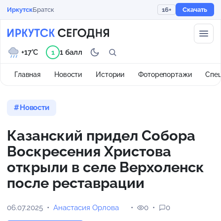
Иркутск
Братск
16+
Скачать
+17°C
1 балл
1
Главная
Новости
Истории
Фоторепортажи
Спе
Новости
Казанский придел Собора
Воскресения Христова
открыли в селе Верхоленск
после реставрации
06.07.2025
Анастасия Орлова
0
0