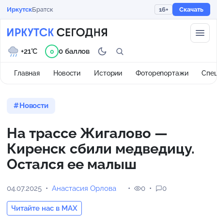
Иркутск
Братск
16+
Скачать
+21°C
0 баллов
0
Главная
Новости
Истории
Фоторепортажи
Спе
Новости
На трассе Жигалово —
Киренск сбили медведицу.
Остался ее малыш
04.07.2025
Анастасия Орлова
0
0
Читайте нас в MAX