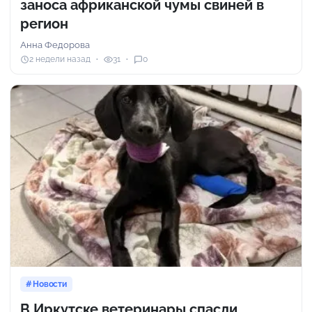
заноса африканской чумы свиней в
регион
Анна Федорова
2 недели назад
31
0
Новости
В Иркутске ветеринары спасли