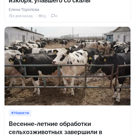
изюбря, упавшего со скалы
Елена Торопова
2 дня назад
13
0
Новости
Весенне-летние обработки
сельхозживотных завершили в