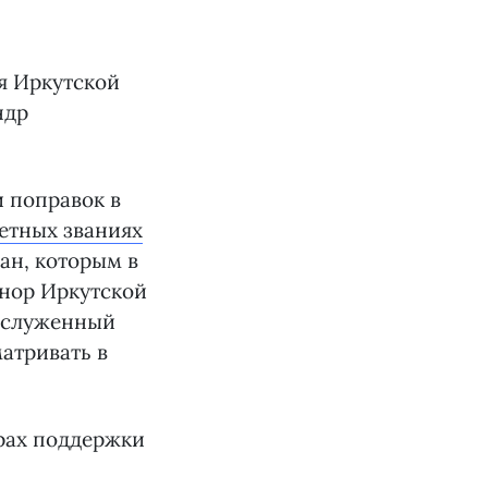
я Иркутской
ндр
и поправок в
четных званиях
ан, которым в
онор Иркутской
Заслуженный
матривать в
ерах поддержки