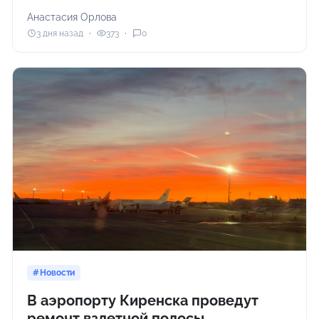
Анастасия Орлова
3 дня назад
373
0
Новости
В аэропорту Киренска проведут
ремонт взлетной полосы