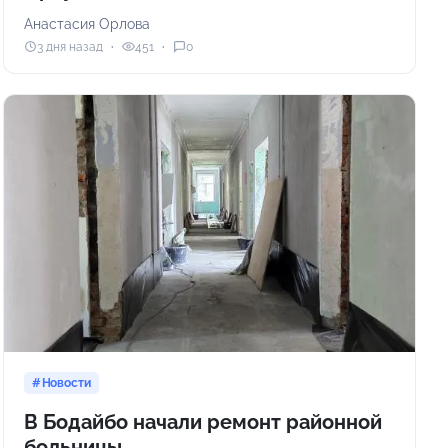
Анастасия Орлова
3 дня назад
451
0
Новости
В Бодайбо начали ремонт районной
больницы