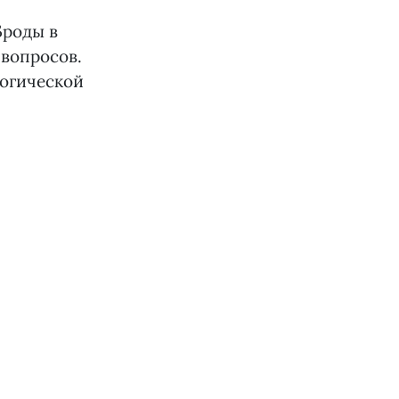
Броды в
 вопросов.
логической