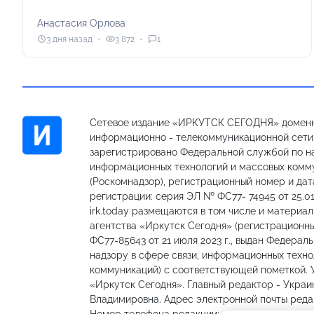
Анастасия Орлова
3 дня назад
3 872
1
Сетевое издание «ИРКУТСК СЕГОДНЯ» доменн
информационно - телекоммуникационной сети «
зарегистрировано Федеральной службой по на
информационных технологий и массовых комм
(Роскомнадзор), регистрационный номер и дат
регистрации: серия ЭЛ № ФС77- 74945 от 25.01
irk.today размещаются в том числе и материа
агентства «Иркутск Сегодня» (регистрацион
ФС77-85643 от 21 июля 2023 г., выдан Федерал
надзору в сфере связи, информационных техно
коммуникаций) с соответствующей пометкой.
«Иркутск Сегодня». Главный редактор - Украи
Владимировна. Адрес электронной почты редакц