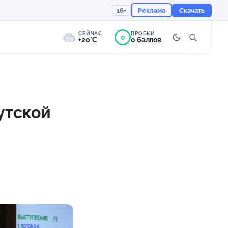
16+
Реклама
Скачать
СЕЙЧАС
ПРОБКИ
0
+20°C
0 баллов
0°
Пасмурно
Ощущается как +20
утской
756 мм
77%