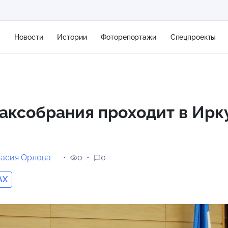
я
Новости
Истории
Фоторепортажи
Спецпроекты
+2
аксобрания проходит в Ирк
14 м/с
тасия Орлова
0
0
AX