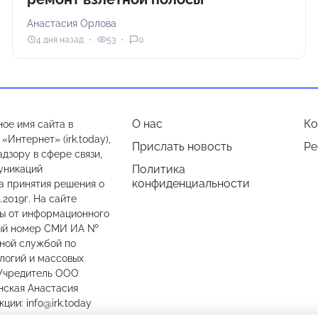
Анастасия Орлова
4 дня назад
53
0
О нас
Ко
ое имя сайта в
Интернет» (irk.today),
Прислать новость
Ре
дзору в сфере связи,
Политика
уникаций
конфиденциальности
а принятия решения о
.2019г. На сайте
лы от информационного
ный номер СМИ ИА №
ьной службой по
логий и массовых
 Учредитель ООО
нская Анастасия
ии: info@irk.today