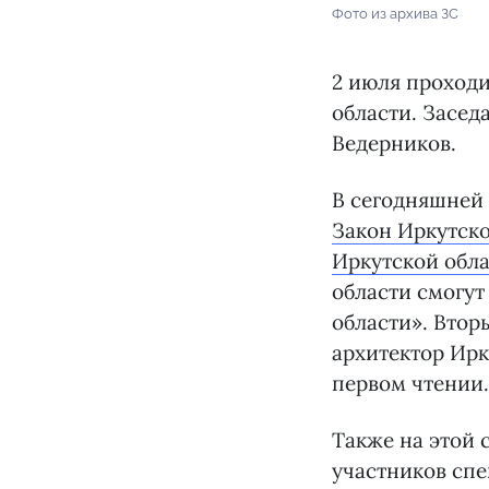
Фото из архива ЗС
2 июля проходи
области. Засед
Ведерников.
В сегодняшней 
Закон Иркутско
Иркутской обл
области смогут
области». Втор
архитектор Ирк
первом чтении.
Также на этой 
участников сп