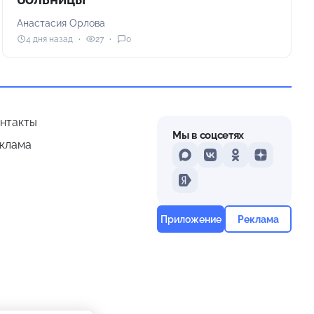
Анастасия Орлова
4 дня назад
27
0
нтакты
Мы в соцсетях
клама
MAX
VKontakte
Odnoklassniki
Dzen
Yandex
Приложение
Реклама