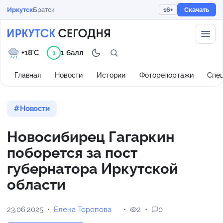
Иркутск
Братск
16+
Скачать
+18°C
1 балл
1
Главная
Новости
Истории
Фоторепортажи
Спе
Новости
Новосибирец Гагаркин
поборется за пост
губернатора Иркутской
области
23.06.2025
Елена Торопова
2
0