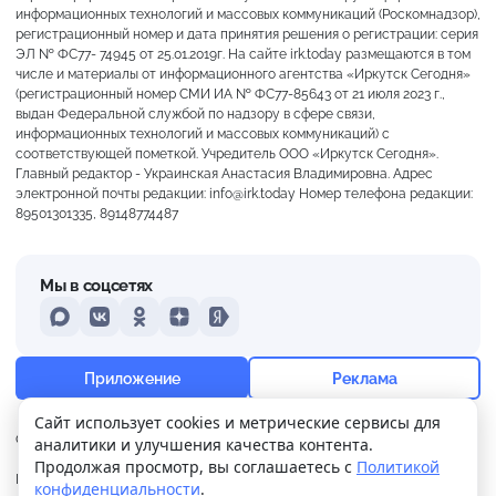
информационных технологий и массовых коммуникаций (Роскомнадзор),
регистрационный номер и дата принятия решения о регистрации: серия
ЭЛ № ФС77- 74945 от 25.01.2019г. На сайте irk.today размещаются в том
числе и материалы от информационного агентства «Иркутск Сегодня»
(регистрационный номер СМИ ИА № ФС77-85643 от 21 июля 2023 г.,
выдан Федеральной службой по надзору в сфере связи,
информационных технологий и массовых коммуникаций) с
соответствующей пометкой. Учредитель ООО «Иркутск Сегодня».
Главный редактор - Украинская Анастасия Владимировна. Адрес
электронной почты редакции: info@irk.today Номер телефона редакции:
89501301335, 89148774487
Мы в соцсетях
MAX
VKontakte
Odnoklassniki
Dzen
Yandex
+18°
Сильная морось
Приложение
Реклама
Ощущается как +18
Сайт использует cookies и метрические сервисы для
О нас
Контакты
Прислать новость
аналитики и улучшения качества контента.
1 м/с
758 мм
93%
Продолжая просмотр, вы соглашаетесь с
Политикой
Политика
Реклама
конфиденциальности
.
конфиденциальности