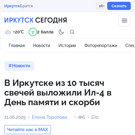
Иркутск
Братск
16+
Скачать
+20°C
2 балла
2
Главная
Новости
Истории
Фоторепортажи
Спе
Новости
В Иркутске из 10 тысяч
свечей выложили Ил-4 в
День памяти и скорби
21.06.2025
Елена Торопова
6
0
Читайте нас в MAX