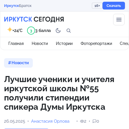
Иркутск
Братск
16+
Скачать
+24°C
3 балла
3
Главная
Новости
Истории
Фоторепортажи
Спе
Новости
Лучшие ученики и учителя
иркутской школы №55
получили стипендии
спикера Думы Иркутска
26.05.2025
Анастасия Орлова
2
0