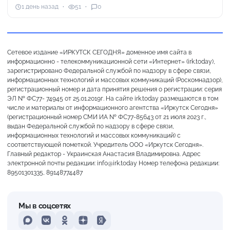
1 день назад
51
0
Сетевое издание «ИРКУТСК СЕГОДНЯ» доменное имя сайта в
информационно - телекоммуникационной сети «Интернет» (irk.today),
зарегистрировано Федеральной службой по надзору в сфере связи,
информационных технологий и массовых коммуникаций (Роскомнадзор),
регистрационный номер и дата принятия решения о регистрации: серия
ЭЛ № ФС77- 74945 от 25.01.2019г. На сайте irk.today размещаются в том
числе и материалы от информационного агентства «Иркутск Сегодня»
(регистрационный номер СМИ ИА № ФС77-85643 от 21 июля 2023 г.,
выдан Федеральной службой по надзору в сфере связи,
информационных технологий и массовых коммуникаций) с
соответствующей пометкой. Учредитель ООО «Иркутск Сегодня».
Главный редактор - Украинская Анастасия Владимировна. Адрес
электронной почты редакции: info@irk.today Номер телефона редакции:
89501301335, 89148774487
Мы в соцсетях
MAX
VKontakte
Odnoklassniki
Dzen
Yandex