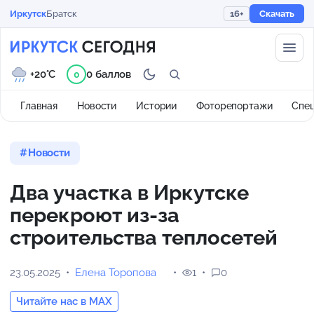
Иркутск
Братск
16+
Скачать
+20°C
0 баллов
0
Главная
Новости
Истории
Фоторепортажи
Спе
Новости
Два участка в Иркутске
перекроют из-за
строительства теплосетей
23.05.2025
Елена Торопова
1
0
Читайте нас в MAX