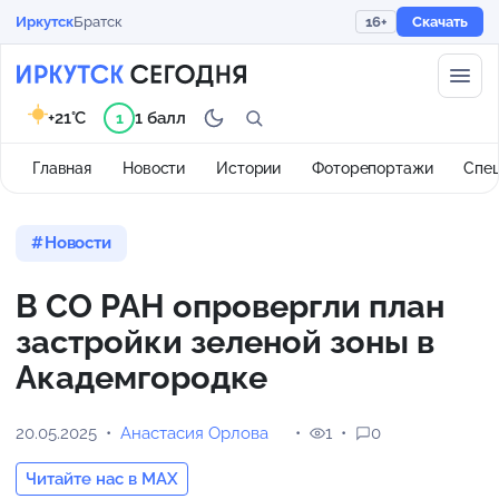
Иркутск
Братск
16+
Скачать
+21°C
1 балл
1
Главная
Новости
Истории
Фоторепортажи
Спе
Новости
В СО РАН опровергли план
застройки зеленой зоны в
Академгородке
20.05.2025
Анастасия Орлова
1
0
Читайте нас в MAX