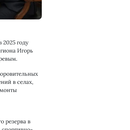
 2025 году
егиона Игорь
ревым.
доровительных
ний в селах,
емонты
о резерва в
, спортивно-