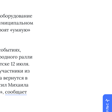
 оборудование
муниципальном
роят «умную»
событиях,
родного ралли
ске 12 июля.
участники из
а вернутся в
сил Михаила
»,
сообщает
ПУЛЬС