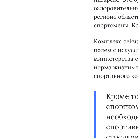
оздоровительны
регионе облас
спортсмены. Ко
Комплекс сейча
полем с искусс
министерства с
норма жизни» 
спортивного к
Кроме то
спортком
необходи
спортивн
стрелко