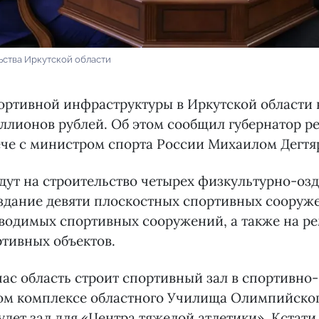
ьства Иркутской области
ортивной инфраструктуры в Иркутской области в
ллионов рублей. Об этом сообщил губернатор р
ече с министром спорта России Михаилом Дегтя
дут на строительство четырех физкультурно-оз
здание девяти плоскостных спортивных сооруже
зводимых спортивных сооружений, а также на р
тивных объектов.
ас область строит спортивный зал в спортивно-
ом комплексе областного Училища Олимпийског
будет зал для «Центра тяжелой атлетики». Кстати