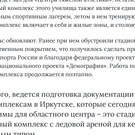
й комплекс этого училища также является еди
тным спортивным лагерем, летом в нем трениру
мплекс включает в себя и жилые зоны, и столов
с обновляют. Ранее при нем обустроили стади
твенным покрытием, что получилось сделать п
порта России и благодаря федеральному проект
национального проекта «Демография». Работа п
омплекса продолжается поэтапно.
го, ведется подготовка документации
плексам в Иркутске, которые сегодн
мы для областного центра – это стад
ый комплекс с ледовой ареной для к
вым тиром.