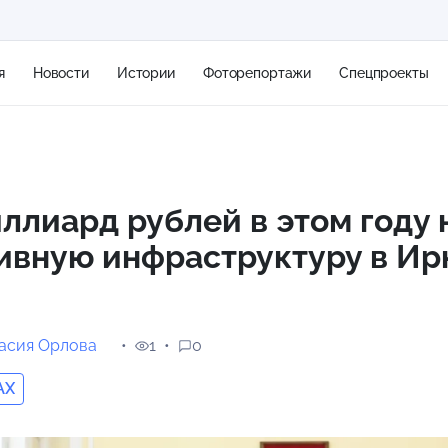
я
Новости
Истории
Фоторепортажи
Спецпроекты
+3
ллиард рублей в этом году 
ивную инфраструктуру в Ир
10 м/с
асия Орлова
1
0
AX