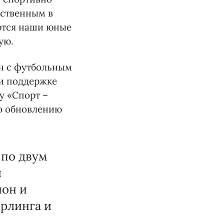
нственным в
ются наши юные
ую.
он с футбольным
ри поддержке
у «Спорт –
о обновлению
 по двум
я
ион и
ерлинга и