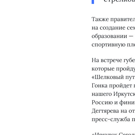
Также правител
на создание с
образовании —
спортивную пл
На встрече губ
которые пройду
«Шелковый путь
Гонка пройдет 
нашего Иркутск
Россию и фини
Дегтярева на 
пресс-служба п
«Иркутск Сего