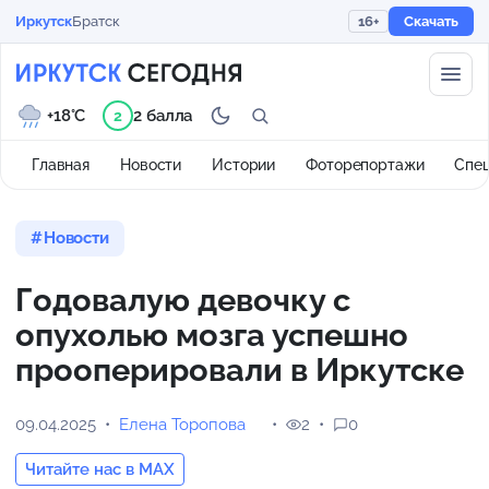
Иркутск
Братск
16+
Скачать
+18°C
2 балла
2
Главная
Новости
Истории
Фоторепортажи
Спе
Новости
Годовалую девочку с
опухолью мозга успешно
прооперировали в Иркутске
09.04.2025
Елена Торопова
2
0
Читайте нас в MAX