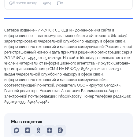
6 часов назад
24
0
Сетевое издание «ИРКУТСК СЕГОДНЯ» доменное имя сайта в
информационно - телекоммуникационной сети «Интернет» (irk.today),
зарегистрировано Федеральной службой по надзору в сфере связи,
информационных технологий и массовых коммуникаций (Роскомнадзор),
регистрационный номер и дата принятия решения о регистрации: серия
ЭЛ № ФС77- 74945 от 25.01.2019г. На сайте irk.today размещаются в том
числе и материалы от информационного агентства «Иркутск Сегодня»
(регистрационный номер СМИ ИА № ФС77-85643 от 21 июля 2023 г.,
выдан Федеральной службой по надзору в сфере связи,
информационных технологий и массовых коммуникаций) с
соответствующей пометкой. Учредитель ООО «Иркутск Сегодня».
Главный редактор - Украинская Анастасия Владимировна. Адрес
электронной почты редакции: info@irk.today Номер телефона редакции:
89501301335, 89148774487
Мы в соцсетях
MAX
VKontakte
Odnoklassniki
Dzen
Yandex