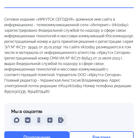
Сетевое издание «ИРКУТСК СЕГОДНЯ» доменное имя сайта в
информационно - телекоммуникационной сети «Интернет» (irk.today),
зарегистрировано Федеральной службой по надзору в сфере связи,
информационных технологий и массовых коммуникаций (Роскомнадзор),
регистрационный номер и дата принятия решения о регистрации: серия
ЭЛ № ФС77- 74945 от 25.01.2019г. На сайте irk.today размещаются в том
числе и материалы от информационного агентства «Иркутск Сегодня»
(регистрационный номер СМИ ИА № ФС77-85643 от 21 июля 2023 г.,
выдан Федеральной службой по надзору в сфере связи,
информационных технологий и массовых коммуникаций) с
соответствующей пометкой. Учредитель ООО «Иркутск Сегодня».
Главный редактор - Украинская Анастасия Владимировна. Адрес
электронной почты редакции: info@irk.today Номер телефона редакции:
89501301335, 89148774487
Мы в соцсетях
MAX
VKontakte
Odnoklassniki
Dzen
Yandex
Пасмурно
Приложение
Реклама