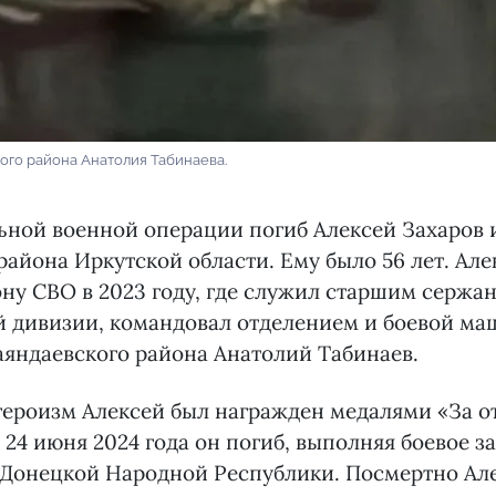
ого района Анатолия Табинаева.
ьной военной операции погиб Алексей Захаров 
района Иркутской области. Ему было 56 лет. Але
ону СВО в 2023 году, где служил старшим сержан
 дивизии, командовал отделением и боевой ма
аяндаевского района Анатолий Табинаев.
героизм Алексей был награжден медалями «За от
 24 июня 2024 года он погиб, выполняя боевое з
 Донецкой Народной Республики. Посмертно Ал