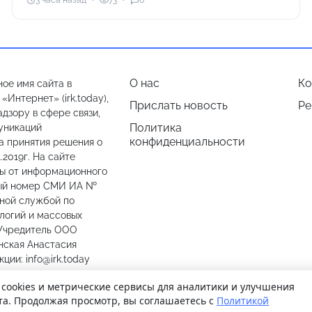
3 часа назад
73
0
О нас
Ко
ое имя сайта в
Интернет» (irk.today),
Прислать новость
Ре
дзору в сфере связи,
Политика
уникаций
конфиденциальности
а принятия решения о
.2019г. На сайте
лы от информационного
ный номер СМИ ИА №
ьной службой по
логий и массовых
 Учредитель ООО
нская Анастасия
ии: info@irk.today
774487
 cookies и метрические сервисы для аналитики и улучшения
та. Продолжая просмотр, вы соглашаетесь с
Политикой