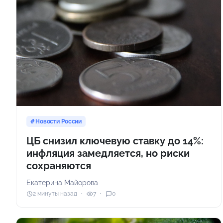
Новости России
ЦБ снизил ключевую ставку до 14%:
инфляция замедляется, но риски
сохраняются
Екатерина Майорова
2 минуты назад
7
0