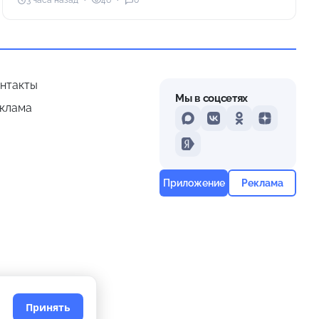
3 часа назад
46
0
нтакты
Мы в соцсетях
клама
MAX
VKontakte
Odnoklassniki
Dzen
Yandex
Приложение
Реклама
Принять