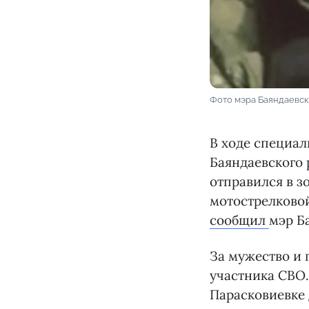
Фото мэра Баяндаевск
В ходе специал
Баяндаевского 
отправился в з
мотострелковой
сообщил
мэр Б
За мужество и 
участника СВО.
Парасковиевке