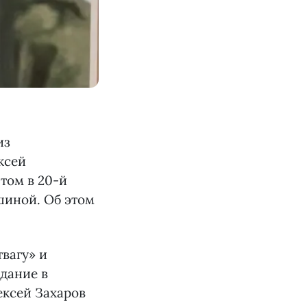
из
ксей
том в 20-й
шиной. Об этом
вагу» и
адание в
ексей Захаров