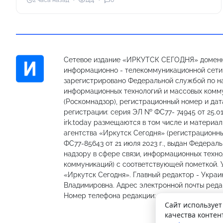
2 часа назад
144
0
Сетевое издание «ИРКУТСК СЕГОДНЯ» доменн
информационно - телекоммуникационной сети «
зарегистрировано Федеральной службой по на
информационных технологий и массовых комм
(Роскомнадзор), регистрационный номер и дат
регистрации: серия ЭЛ № ФС77- 74945 от 25.01
irk.today размещаются в том числе и материа
агентства «Иркутск Сегодня» (регистрацион
ФС77-85643 от 21 июля 2023 г., выдан Федерал
надзору в сфере связи, информационных техно
коммуникаций) с соответствующей пометкой.
«Иркутск Сегодня». Главный редактор - Украи
Владимировна. Адрес электронной почты редакц
Номер телефона редакции: 89501301335, 89148
Сайт использует
качества контен