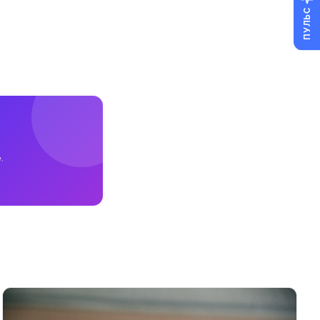
ПУЛЬС
.