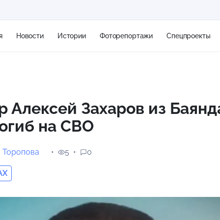
я
Новости
Истории
Фоторепортажи
Спецпроекты
+2
 Алексей Захаров из Баянд
огиб на СВО
15 м/с
 Торопова
5
0
AX