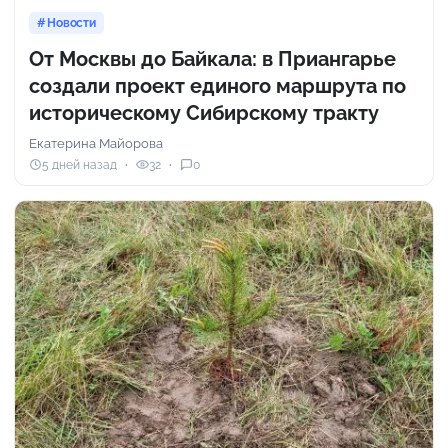
Новости
От Москвы до Байкала: в Приангарье
создали проект единого маршрута по
историческому Сибирскому тракту
Екатерина Майорова
5 дней назад
32
0