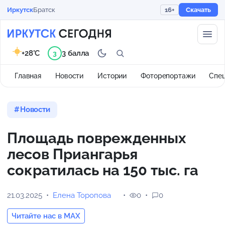
Иркутск
Братск
16+
Скачать
+28°C
3 балла
3
Главная
Новости
Истории
Фоторепортажи
Спе
Новости
Площадь поврежденных
лесов Приангарья
сократилась на 150 тыс. га
21.03.2025
Елена Торопова
0
0
Читайте нас в MAX