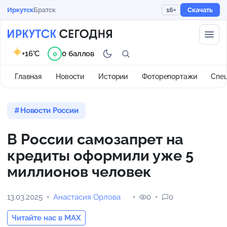
Иркутск
Братск
16+
Скачать
+16°C
0 баллов
0
Главная
Новости
Истории
Фоторепортажи
Спе
Новости России
В России самозапрет на
кредиты оформили уже 5
миллионов человек
13.03.2025
Анастасия Орлова
0
0
Читайте нас в MAX