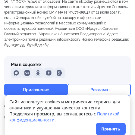
ЭЛ № ФС77- 74945 от 25.01.2019г. На сайте irk.today размещаются в том
числе и материалы от информационного агентства «Иркутск Сегодня»
(регистрационный номер СМИ ИА № ФС77-85643 от 21 июля 2023 г.,
выдан Федеральной службой по надзору в сфере связи,
информационных технологий и массовых коммуникаций) с
соответствующей пометкой. Учредитель ООО «Иркутск Сегодня».
Главный редактор - Украинская Анастасия Владимировна. Адрес
электронной почты редакции: info@irk.today Номер телефона редакции:
89501301335, 89148774487
Мы в соцсетях
MAX
VKontakte
Odnoklassniki
Dzen
Yandex
+13°
Ясно
Приложение
Реклама
Ощущается как +13
Сайт использует cookies и метрические сервисы для
О нас
Контакты
Прислать новость
аналитики и улучшения качества контента.
9 м/с
762 мм
91%
Продолжая просмотр, вы соглашаетесь с
Политикой
Политика
Реклама
конфиденциальности
.
конфиденциальности
Принять
© 2026
Иркутск Сегодня
. Поддержка сайта
WPSUPPORT