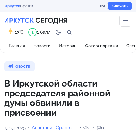
Иркутск
Братск
16+
Скачать
+13°C
1 балл
1
Главная
Новости
Истории
Фоторепортажи
Спе
Новости
В Иркутской области
председателя районной
думы обвинили в
присвоении
13.03.2025
Анастасия Орлова
0
0