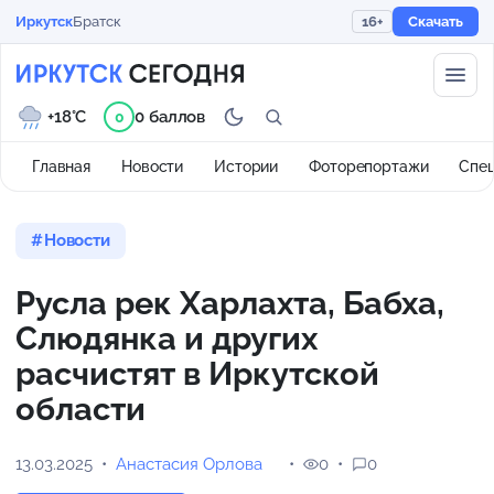
Иркутск
Братск
16+
Скачать
+18°C
0 баллов
0
Главная
Новости
Истории
Фоторепортажи
Спе
Новости
Русла рек Харлахта, Бабха,
Слюдянка и других
расчистят в Иркутской
области
13.03.2025
Анастасия Орлова
0
0