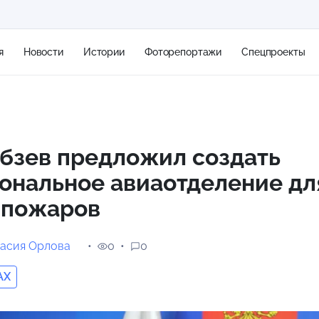
я
Новости
Истории
Фоторепортажи
Спецпроекты
+2
бзев предложил создать
ональное авиаотделение дл
10 м/с
 пожаров
асия Орлова
0
0
AX