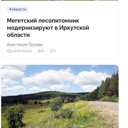
Новости
Мегетский лесопитомник
модернизируют в Иркутской
области
Анастасия Орлова
5 дней назад
61
0