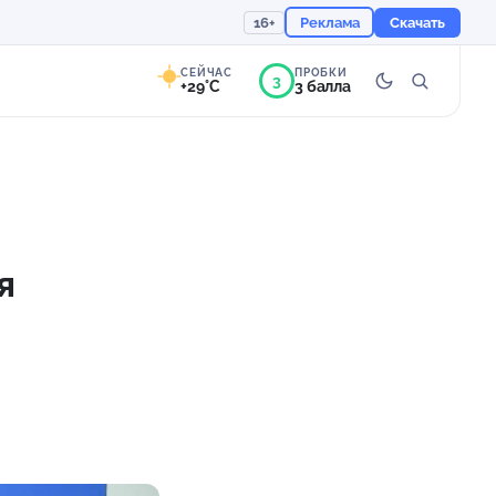
16+
Реклама
Скачать
СЕЙЧАС
ПРОБКИ
3
+29°C
3 балла
9°
Ясно
Ощущается как +29
я
755 мм
55%