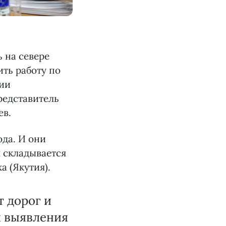
 на севере
ть работу по
нии
редставитель
ев.
ода. И они
я складывается
а (Якутия).
т дорог и
и выявления