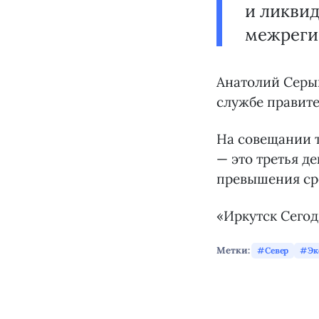
и ликвид
межреги
Анатолий Серыш
службе правите
На совещании 
— это третья д
превышения ср
«Иркутск Сего
Метки:
Север
Эк