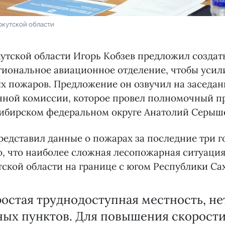
ркутской области
утской области Игорь Кобзев предложил создать
иональное авиационное отделение, чтобы усили
х пожаров. Предложение он озвучил на заседа
ной комиссии, которое провел полномочный п
Сибирском федеральном округе Анатолий Серыш
редставил данные о пожарах за последние три г
о, что наиболее сложная лесопожарная ситуаци
тской области на границе с югом Республики Сах
остая труднодоступная местность, не
ных пунктов. Для повышения скорост