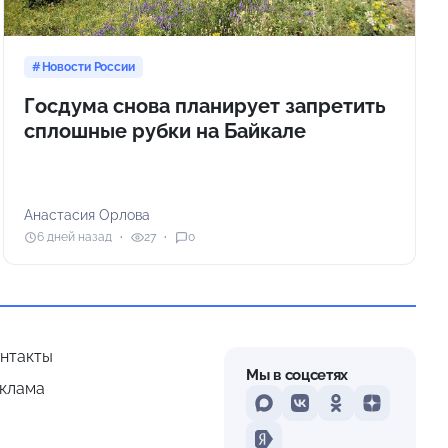
Новости России
Госдума снова планирует запретить
сплошные рубки на Байкале
Анастасия Орлова
6 дней назад
27
0
нтакты
Мы в соцсетях
клама
MAX
VKontakte
Odnoklassniki
Dzen
Yandex