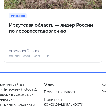
Новости
Иркутская область — лидер России
по лесовосстановлению
Анастасия Орлова
5 дней назад
22
0
О нас
Ко
ое имя сайта в
Интернет» (irk.today),
Прислать новость
Ре
дзору в сфере связи,
Политика
уникаций
конфиденциальности
а принятия решения о