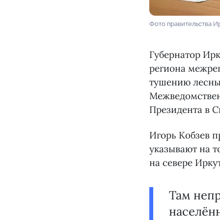
Фото правительства И
Губернатор Ирк
региона межрег
тушению лесны
Межведомствен
Президента в 
Игорь Кобзев п
указывают на т
на севере Ирку
Там непр
населён