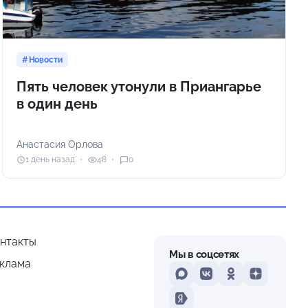
Новости
Пять человек утонули в Приангарье
в один день
Анастасия Орлова
1 день назад
48
0
нтакты
Мы в соцсетях
клама
MAX
VKontakte
Odnoklassniki
Dzen
Yandex