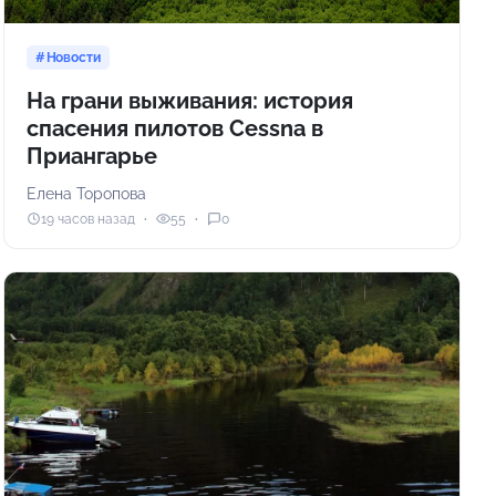
Новости
На грани выживания: история
спасения пилотов Cessna в
Приангарье
Елена Торопова
19 часов назад
55
0