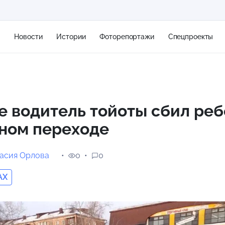
я
Новости
Истории
Фоторепортажи
Спецпроекты
+2
е водитель тойоты сбил реб
ном переходе
11 м/с
асия Орлова
0
0
AX