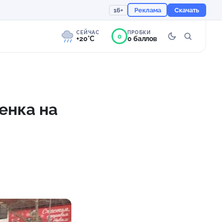
16+
Реклама
Скачать
СЕЙЧАС
ПРОБКИ
0
+20°C
0 баллов
0°
Слабая морось
Ощущается как +20
енка на
756 мм
95%