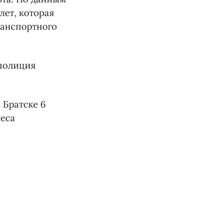
лет, которая
ранспортного
 полиция
 Братске 6
леса