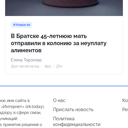
Новости
В Братске 45-летнюю мать
отправили в колонию за неуплату
алиментов
Елена Торопова
20 часов назад
11
0
О нас
Ко
ое имя сайта в
Интернет» (irk.today),
Прислать новость
Ре
дзору в сфере связи,
Политика
уникаций
конфиденциальности
а принятия решения о