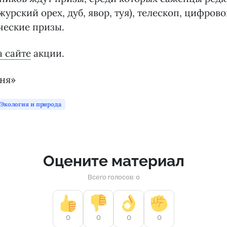
журский орех, дуб, явор, туя), телескоп, цифров
ческие призы.
а сайте
акции.
дня»
Экология и природа
Оцените материал
Всего голосов: 0
0
0
0
0