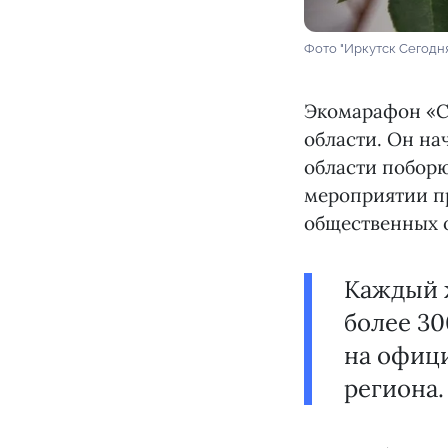
Фото "Иркутск Сегодн
Экомарафон «Сд
области. Он на
области поборю
мероприятии п
общественных 
Каждый ж
более 30
на офици
региона.