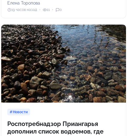
Елена Торопова
19 часов назад
11
0
Новости
Роспотребнадзор Приангарья
дополнил список водоемов, где