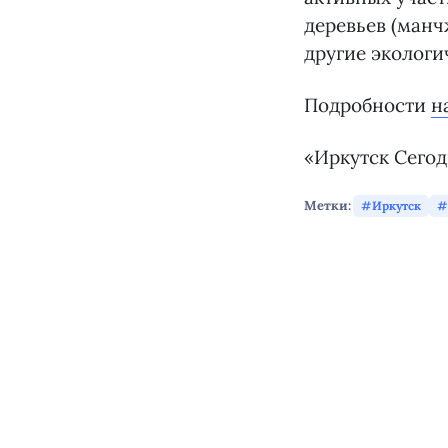
деревьев (манч
другие экологи
Подробности
н
«Иркутск Сего
Метки:
Иркутск