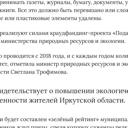
принимать газеты, журналы, бумагу, документы, у
 книги. Все это должно быть перевязано или сло
е или пластиковые элементы удалены.
 реализуют силами краудфандинг-проекта «Под
министерства природных ресурсов и экологии.
 проводится с 2018 года, и с каждым годом коли
тет, отметила министр природных ресурсов и э
асти Светлана Трофимова.
видетельствует о повышении экологич
енности жителей Иркутской области.
и будет составлен «зелёный рейтинг» муниципа
ников ждут призы, среди которых саженцы редк