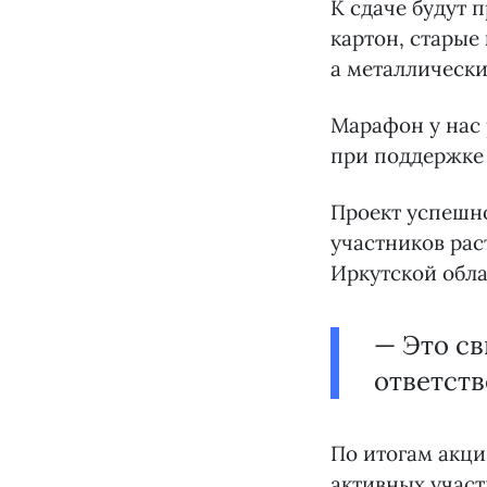
К сдаче будут 
картон, старые
а металлически
Марафон у нас
при поддержке 
Проект успешно
участников рас
Иркутской обл
— Это с
ответств
По итогам акци
активных участ