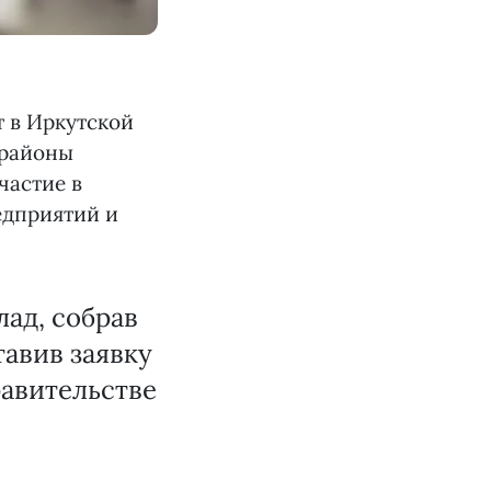
т в Иркутской
 районы
частие в
едприятий и
ад, собрав
авив заявку
равительстве