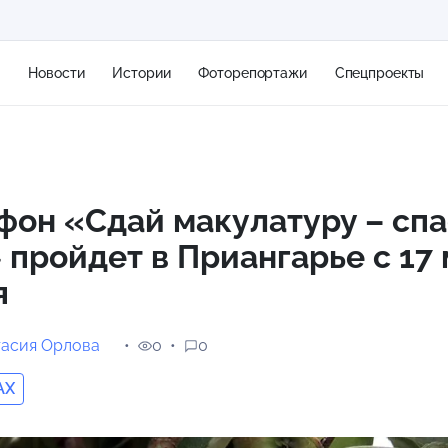
я
Новости
Истории
Фоторепортажи
Спецпроекты
+2
он «Сдай макулатуру – сп
 пройдет в Приангарье с 17 
10 м/с
я
тасия Орлова
0
0
AX