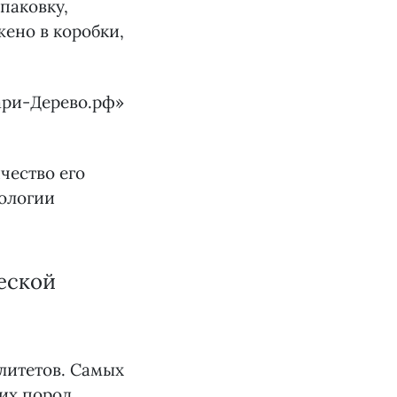
паковку,
жено в коробки,
ари-Дерево.рф»
чество его
кологии
еской
литетов. Самых
их пород