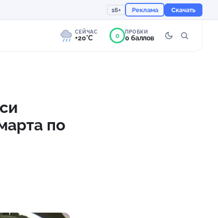
16+
Реклама
Скачать
СЕЙЧАС
ПРОБКИ
0
+20°C
0 баллов
0°
Слабая морось
Ощущается как +20
аси
марта по
756 мм
95%