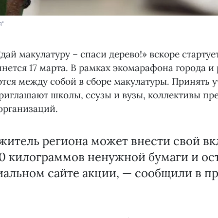
я"
ай макулатуру – спаси дерево!» вскоре стартуе
чнется 17 марта. В рамках экомарафона города и
тся между собой в сборе макулатуры. Принять у
риглашают школы, ссузы и вузы, коллективы пр
организаций.
итель региона может внести свой вкл
0 килограммов ненужной бумаги и ост
альном сайте акции, — сообщили в п