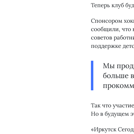
Теперь клуб бу
Спонсором хокк
сообщили, что
советов работн
поддержке детс
Мы продо
больше 
прокомм
Так что участи
Но в будущем э
«Иркутск Сего