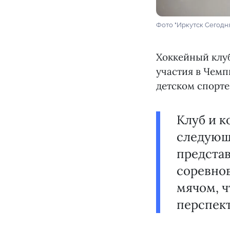
Фото "Иркутск Сегодн
Хоккейный клу
участия в Чемп
детском спорте
Клуб и к
следующе
предста
соревно
мячом, ч
перспект