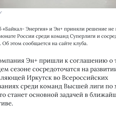
я"
б «Байкал- Энергия» и Эн+ приняли решение не
ионате России среди команд Суперлиги и сосре
. Об этом сообщается на сайте клуба.
омпания Эн+ пришли к соглашению о т
м сезоне сосредоточатся на развити
вляющей Иркутск во Всероссийских
ваниях среди команд Высшей лиги по 
то станет основной задачей в ближай
иве.