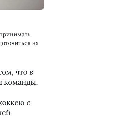
 принимать
доточиться на
ом, что в
и команды,
хоккею с
шей