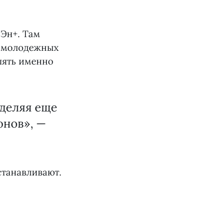
 Эн+. Там
а молодежных
лять именно
уделяя еще
нов», —
станавливают.