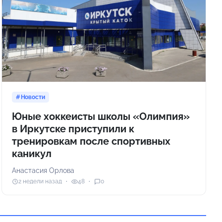
Новости
Юные хоккеисты школы «Олимпия»
в Иркутске приступили к
тренировкам после спортивных
каникул
Анастасия Орлова
2 недели назад
48
0