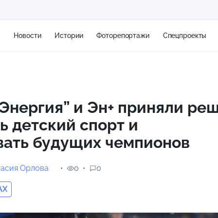
я
Новости
Истории
Фоторепортажи
Спецпроекты
+2
Энергия” и Эн+ приняли ре
ь детский спорт и
11 м/с
вать будущих чемпионов
тасия Орлова
0
0
AX