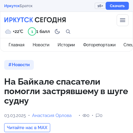
Иркутск
Братск
16+
Скачать
+22°C
1 балл
1
Главная
Новости
Истории
Фоторепортажи
Спе
Новости
На Байкале спасатели
помогли застрявшему в шуге
судну
03.03.2025
Анастасия Орлова
0
0
Читайте нас в MAX