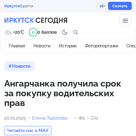
Иркутск
Братск
16+
Скачать
+20°C
0 баллов
0
Главная
Новости
Истории
Фоторепортажи
Спе
Новости
Ангарчанка получила срок
за покупку водительских
прав
20.01.2025
Елена Торопова
1
0
Читайте нас в MAX