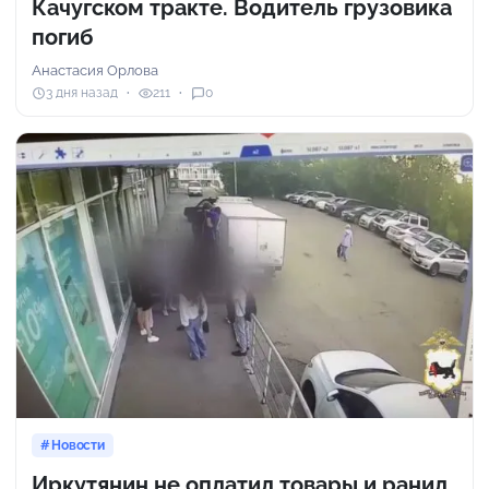
Качугском тракте. Водитель грузовика
погиб
Анастасия Орлова
3 дня назад
211
0
Новости
Иркутянин не оплатил товары и ранил