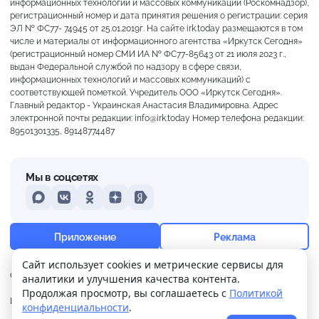
информационных технологий и массовых коммуникаций (Роскомнадзор),
регистрационный номер и дата принятия решения о регистрации: серия
ЭЛ № ФС77- 74945 от 25.01.2019г. На сайте irk.today размещаются в том
числе и материалы от информационного агентства «Иркутск Сегодня»
(регистрационный номер СМИ ИА № ФС77-85643 от 21 июля 2023 г.,
выдан Федеральной службой по надзору в сфере связи,
информационных технологий и массовых коммуникаций) с
соответствующей пометкой. Учредитель ООО «Иркутск Сегодня».
Главный редактор - Украинская Анастасия Владимировна. Адрес
электронной почты редакции: info@irk.today Номер телефона редакции:
89501301335, 89148774487
Мы в соцсетях
MAX
VKontakte
Odnoklassniki
Dzen
Yandex
+29°
Преимущественно ясно
Приложение
Реклама
Ощущается как +29
Сайт использует cookies и метрические сервисы для
О нас
Контакты
Прислать новость
аналитики и улучшения качества контента.
11 м/с
755 мм
52%
Продолжая просмотр, вы соглашаетесь с
Политикой
Политика
Реклама
конфиденциальности
.
конфиденциальности