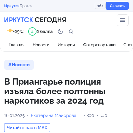
Иркутск
Братск
16+
Скачать
+29°C
2 балла
2
Главная
Новости
Истории
Фоторепортажи
Спе
Новости
В Приангарье полиция
изъяла более полтонны
наркотиков за 2024 год
16.01.2025
Екатерина Майорова
0
0
Читайте нас в MAX