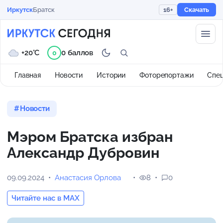
Иркутск
Братск
16+
Скачать
+20°C
0 баллов
0
Главная
Новости
Истории
Фоторепортажи
Спе
Новости
Мэром Братска избран
Александр Дубровин
09.09.2024
Анастасия Орлова
8
0
Читайте нас в MAX