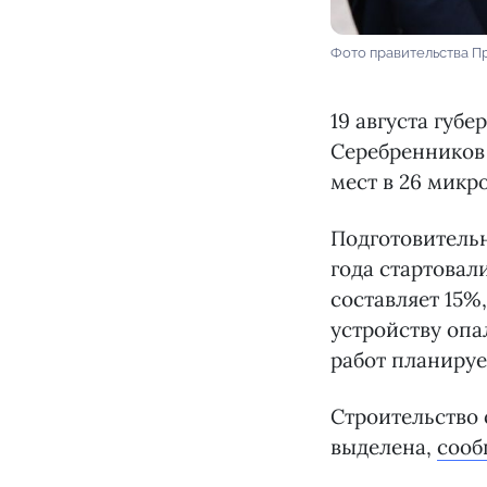
Фото правительства П
19 августа губ
Серебренников 
мест в 26 микр
Подготовительн
года стартовал
составляет 15%
устройству оп
работ планируе
Строительство 
выделена,
соо