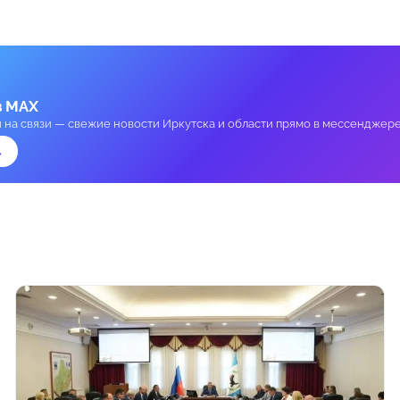
в MAX
и на связи — свежие новости Иркутска и области прямо в мессенджере
→