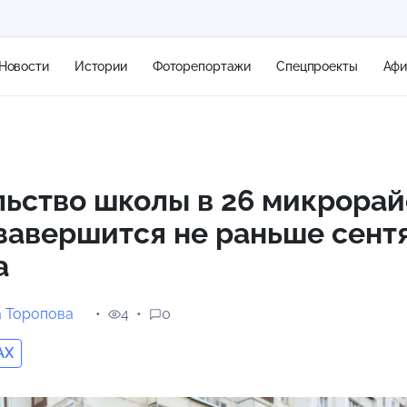
Новости
Истории
Фоторепортажи
Спецпроекты
Аф
+1
ьство школы в 26 микрора
завершится не раньше сент
4 м/с
а
а Торопова
4
0
AX