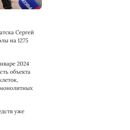
ратска Сергей
лы на 1275
январе 2024
сть объекта
клеток,
 монолитных
едств уже