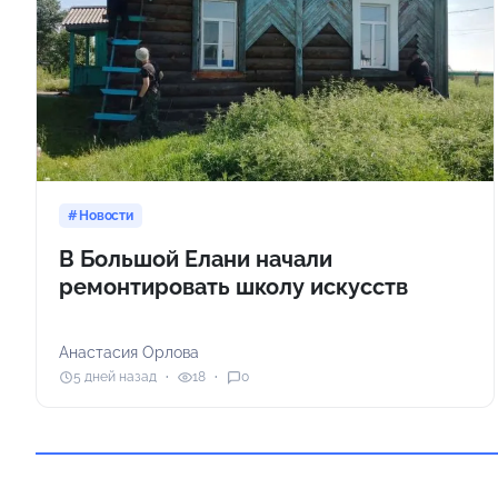
Новости
В Большой Елани начали
ремонтировать школу искусств
Анастасия Орлова
5 дней назад
18
0