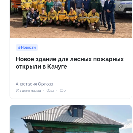
Новости
Новое здание для лесных пожарных
открыли в Качуге
Анастасия Орлова
1 день назад
22
0