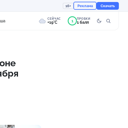
16+
Реклама
Скачать
СЕЙЧАС
ПРОБКИ
1
иша
+19°C
1 балл
9°
Пасмурно
Ощущается как +19
йоне
ября
758 мм
87%