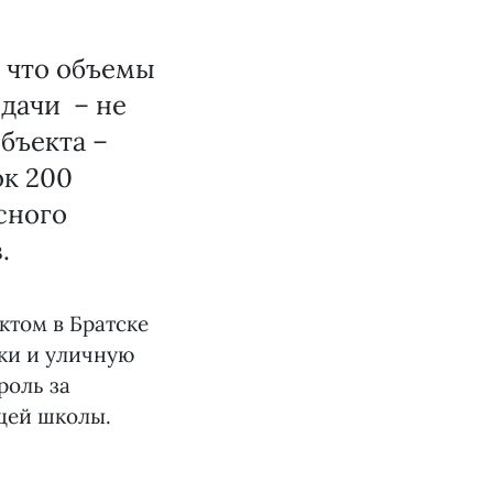
 что объемы
дачи – не
бъекта –
ок 200
сного
.
ктом в Братске
дки и уличную
роль за
ущей школы.