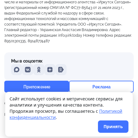
числе и материалы от информационного агентства «Иркутск Сегодня»
(регистрационный номер СМИ ИА № ФС77-85643 от 21 июля 2023 г.,
выдан Федеральной службой по надзору в сфере связи,
информационных технологий и массовых коммуникаций) с
соответствующей пометкой. Учредитель ООО «Иркутск Сегодня».
Главный редактор - Украинская Анастасия Владимировна. Адрес
электронной почты редакции: info@irk.today Номер телефона редакции:
89501301335, 89148774487
Мы в соцсетях
MAX
VKontakte
Odnoklassniki
Dzen
Yandex
+20°
Пасмурно
Приложение
Реклама
Ощущается как +20
Сайт использует cookies и метрические сервисы для
О нас
Контакты
Прислать новость
аналитики и улучшения качества контента.
14 м/с
758 мм
93%
Продолжая просмотр, вы соглашаетесь с
Политикой
Политика
Реклама
конфиденциальности
.
конфиденциальности
Принять
© 2026
Иркутск Сегодня
. Поддержка сайта
WPSUPPORT