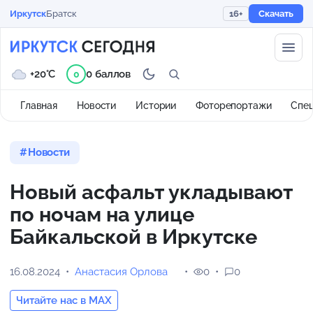
Иркутск
Братск
16+
Скачать
+20°C
0 баллов
0
Главная
Новости
Истории
Фоторепортажи
Спе
Новости
Новый асфальт укладывают
по ночам на улице
Байкальской в Иркутске
16.08.2024
Анастасия Орлова
0
0
Читайте нас в MAX