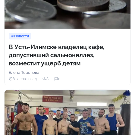
Новости
В Усть-Илимске владелец кафе,
допустивший сальмонеллез,
возместит ущерб детям
Елена Торопова
8 часов назад
8
0