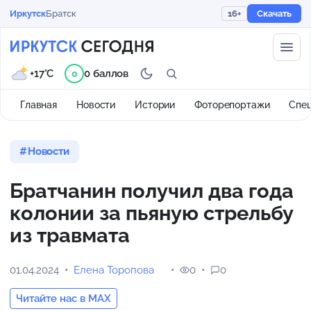
Иркутск
Братск
16+
Скачать
+17°C
0 баллов
0
Главная
Новости
Истории
Фоторепортажи
Спе
Новости
Братчанин получил два года
колонии за пьяную стрельбу
из травмата
01.04.2024
Елена Торопова
0
0
Читайте нас в MAX