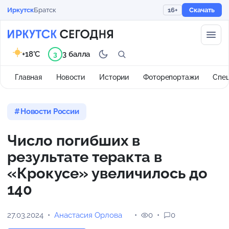
Иркутск
Братск
16+
Скачать
+18°C
3 балла
3
Главная
Новости
Истории
Фоторепортажи
Спе
Новости России
Число погибших в
результате теракта в
«Крокусе» увеличилось до
140
27.03.2024
Анастасия Орлова
0
0