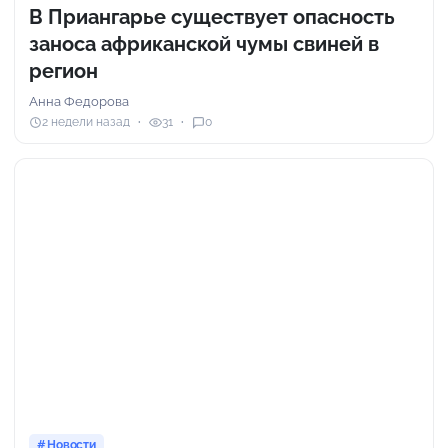
В Приангарье существует опасность
заноса африканской чумы свиней в
регион
Анна Федорова
2 недели назад
31
0
Новости