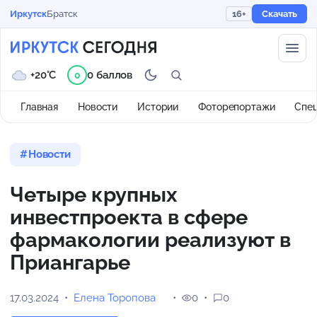
Иркутск
Братск
16+
Скачать
+20°C
0 баллов
0
Главная
Новости
Истории
Фоторепортажи
Спе
Новости
Четыре крупных
инвестпроекта в сфере
фармакологии реализуют в
Приангарье
17.03.2024
Елена Торопова
0
0