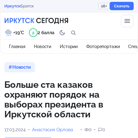
Иркутск
Братск
16+
Скачать
+19°C
2 балла
2
Главная
Новости
Истории
Фоторепортажи
Спе
Новости
Больше ста казаков
охраняют порядок на
выборах президента в
Иркутской области
17.03.2024
Анастасия Орлова
0
0