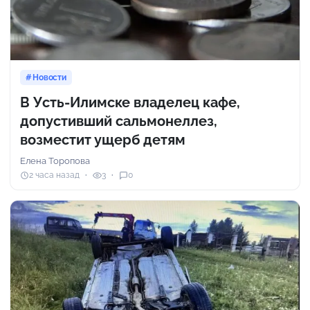
Новости
В Усть-Илимске владелец кафе,
допустивший сальмонеллез,
возместит ущерб детям
Елена Торопова
2 часа назад
3
0