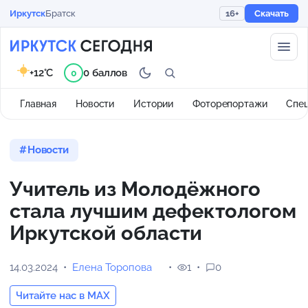
Иркутск
Братск
16+
Скачать
+12°C
0 баллов
0
Главная
Новости
Истории
Фоторепортажи
Спе
Новости
Учитель из Молодёжного
стала лучшим дефектологом
Иркутской области
14.03.2024
Елена Торопова
1
0
Читайте нас в MAX