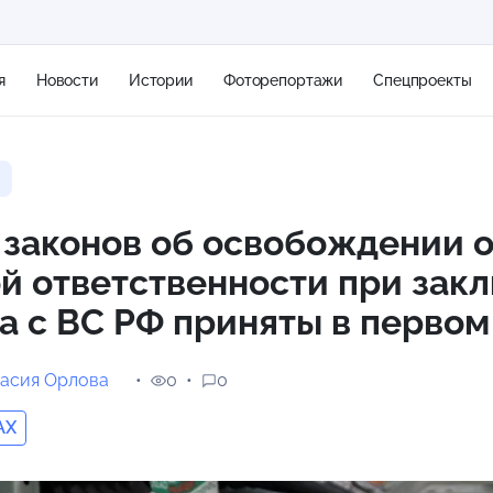
я
Новости
Истории
Фоторепортажи
Спецпроекты
+2
законов об освобождении о
й ответственности при зак
10 м/с
а с ВС РФ приняты в первом
асия Орлова
0
0
AX