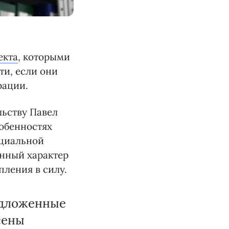
екта
, которыми
ти, если они
рации.
льству Павел
обенностях
ециальной
енный характер
пления в силу.
редложенные
сены