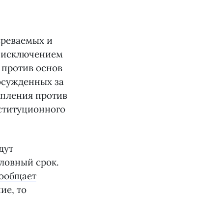
зреваемых и
а исключением
 против основ
 осужденных за
упления против
ституционного
дут
ловный срок.
ообщает
ие, то