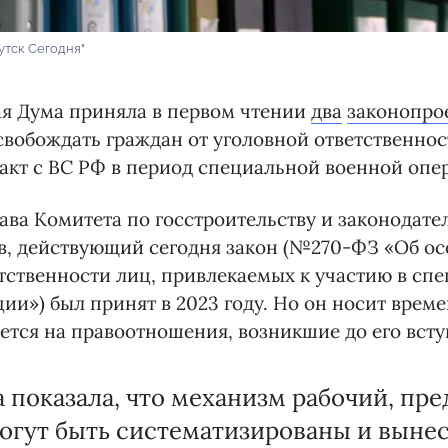
утск Сегодня"
ая Дума приняла в первом чтении
два
законопро
свобождать граждан от уголовной ответственнос
акт с ВС РФ в период специальной военной опе
ава Комитета по госстроительству и законодате
, действующий сегодня закон (№270-ФЗ «Об ос
тственности лиц, привлекаемых к участию в сп
ии») был принят в 2023 году. Но он носит врем
ется на правоотношения, возникшие до его всту
 показала, что механизм рабочий, п
огут быть систематизированы и выне