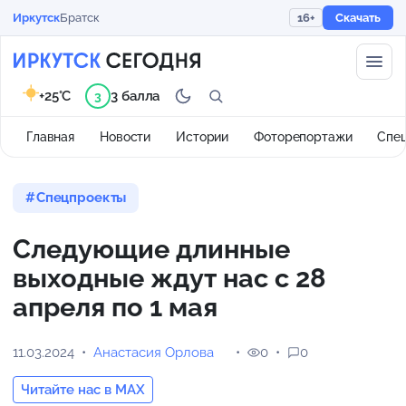
Иркутск
Братск
16+
Скачать
+25°C
3 балла
3
Главная
Новости
Истории
Фоторепортажи
Спе
Спецпроекты
Следующие длинные
выходные ждут нас с 28
апреля по 1 мая
11.03.2024
Анастасия Орлова
0
0
Читайте нас в MAX