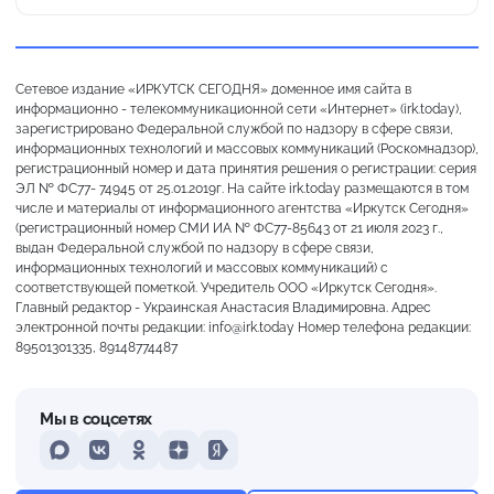
Сетевое издание «ИРКУТСК СЕГОДНЯ» доменное имя сайта в
информационно - телекоммуникационной сети «Интернет» (irk.today),
зарегистрировано Федеральной службой по надзору в сфере связи,
информационных технологий и массовых коммуникаций (Роскомнадзор),
регистрационный номер и дата принятия решения о регистрации: серия
ЭЛ № ФС77- 74945 от 25.01.2019г. На сайте irk.today размещаются в том
числе и материалы от информационного агентства «Иркутск Сегодня»
(регистрационный номер СМИ ИА № ФС77-85643 от 21 июля 2023 г.,
выдан Федеральной службой по надзору в сфере связи,
информационных технологий и массовых коммуникаций) с
соответствующей пометкой. Учредитель ООО «Иркутск Сегодня».
Главный редактор - Украинская Анастасия Владимировна. Адрес
электронной почты редакции: info@irk.today Номер телефона редакции:
89501301335, 89148774487
Мы в соцсетях
MAX
VKontakte
Odnoklassniki
Dzen
Yandex