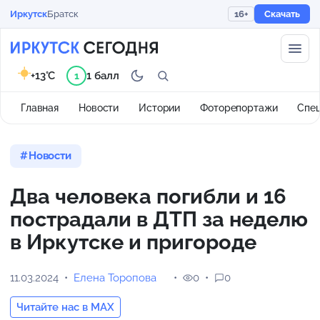
Иркутск
Братск
16+
Скачать
+13°C
1 балл
1
Главная
Новости
Истории
Фоторепортажи
Спе
Новости
Два человека погибли и 16
пострадали в ДТП за неделю
в Иркутске и пригороде
11.03.2024
Елена Торопова
0
0
Читайте нас в MAX