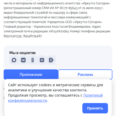
числе и материалы от информационного агентства «Иркутск Сегодня»
(регистрационный номер СМИ ИА № ФС77-85643 от 21 июля 2023 г.,
выдан Федеральной службой по надзору в сфере связи,
информационных технологий и массовых коммуникаций) с
соответствующей пометкой. Учредитель ООО «Иркутск Сегодня».
Главный редактор - Украинская Анастасия Владимировна. Адрес
электронной почты редакции: info@irk.today Номер телефона редакции:
89501301335, 89148774487
Мы в соцсетях
MAX
VKontakte
Odnoklassniki
Dzen
Yandex
+18°
Слабая морось
Приложение
Реклама
Ощущается как +18
Сайт использует cookies и метрические сервисы для
О нас
Контакты
Прислать новость
аналитики и улучшения качества контента.
1 м/с
758 мм
93%
Продолжая просмотр, вы соглашаетесь с
Политикой
Политика
Реклама
конфиденциальности
.
конфиденциальности
Принять
© 2026
Иркутск Сегодня
. Поддержка сайта
WPSUPPORT