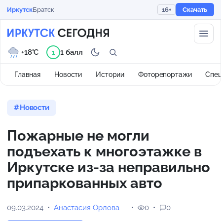
Иркутск
Братск
16+
Скачать
+18°C
1 балл
1
Главная
Новости
Истории
Фоторепортажи
Спе
Новости
Пожарные не могли
подъехать к многоэтажке в
Иркутске из-за неправильно
припаркованных авто
09.03.2024
Анастасия Орлова
0
0