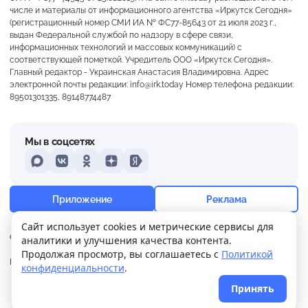
числе и материалы от информационного агентства «Иркутск Сегодня»
(регистрационный номер СМИ ИА № ФС77-85643 от 21 июля 2023 г.,
выдан Федеральной службой по надзору в сфере связи,
информационных технологий и массовых коммуникаций) с
соответствующей пометкой. Учредитель ООО «Иркутск Сегодня».
Главный редактор - Украинская Анастасия Владимировна. Адрес
электронной почты редакции: info@irk.today Номер телефона редакции:
89501301335, 89148774487
Мы в соцсетях
MAX
VKontakte
Odnoklassniki
Dzen
Yandex
+16°
Пасмурно
Приложение
Реклама
Ощущается как +16
Сайт использует cookies и метрические сервисы для
О нас
Контакты
Прислать новость
аналитики и улучшения качества контента.
6 м/с
757 мм
98%
Продолжая просмотр, вы соглашаетесь с
Политикой
Политика
Реклама
конфиденциальности
.
конфиденциальности
Принять
© 2026
Иркутск Сегодня
. Поддержка сайта
WPSUPPORT