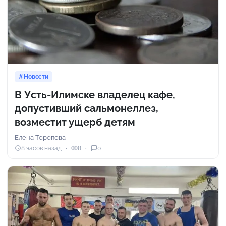
Новости
В Усть-Илимске владелец кафе,
допустивший сальмонеллез,
возместит ущерб детям
Елена Торопова
8 часов назад
8
0