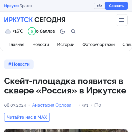
Иркутск
Братск
16+
Скачать
+16°C
0 баллов
0
Главная
Новости
Истории
Фоторепортажи
Спе
Новости
Скейт-площадка появится в
сквере «Россия» в Иркутске
08.03.2024
Анастасия Орлова
1
0
Читайте нас в MAX