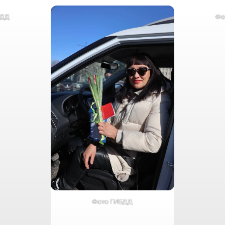
БДД
Фо
Фото ГИБДД