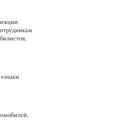
пекции
сотрудникам
билистов,
 «знаки
томобилей,