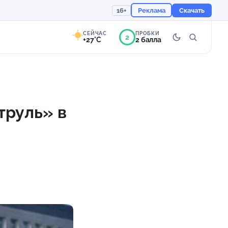
16+
Реклама
Скачать
СЕЙЧАС
ПРОБКИ
2
+27°C
2 балла
7°
Ясно
Ощущается как +27
труль» в
757 мм
53%