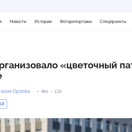
я
Новости
Истории
Фоторепортажи
Спецпроекты
+2
рганизовало «цветочный па
е
15 м/с
тасия Орлова
0
0
AX