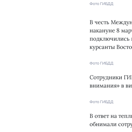
Фото ГИБДД
В честь Между
накануне 8 мар
подключились 
курсанты Вост
Фото ГИБДД
Сотрудники ГИБ
внимания» в ви
Фото ГИБДД
В ответ на теп
обнимали сотру