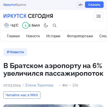
Иркутск
Братск
16+
Скачать
+15°C
1 балл
1
Главная
Новости
Истории
Фоторепортажи
Спе
Новости
В Братском аэропорту на 6%
увеличился пассажиропоток
07.03.2024
Елена Торопова
0
0
Читайте нас в MAX