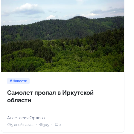
Новости
Самолет пропал в Иркутской
области
Анастасия Орлова
5 дней назад
305
0