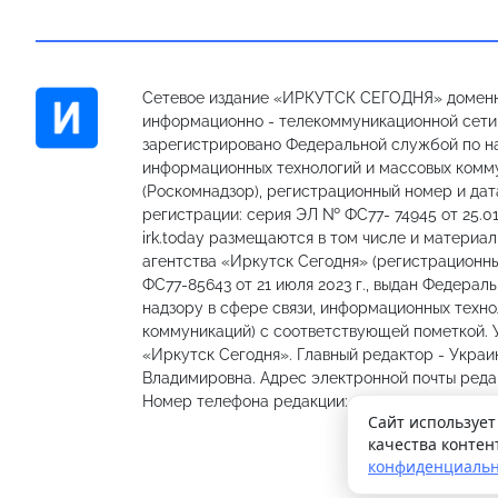
Сетевое издание «ИРКУТСК СЕГОДНЯ» доменн
информационно - телекоммуникационной сети «
зарегистрировано Федеральной службой по на
информационных технологий и массовых комм
(Роскомнадзор), регистрационный номер и дат
регистрации: серия ЭЛ № ФС77- 74945 от 25.01
irk.today размещаются в том числе и материа
агентства «Иркутск Сегодня» (регистрацион
ФС77-85643 от 21 июля 2023 г., выдан Федерал
надзору в сфере связи, информационных техно
коммуникаций) с соответствующей пометкой.
«Иркутск Сегодня». Главный редактор - Украи
Владимировна. Адрес электронной почты редакц
Номер телефона редакции: 89501301335, 89148
Сайт использует
качества контен
конфиденциальн