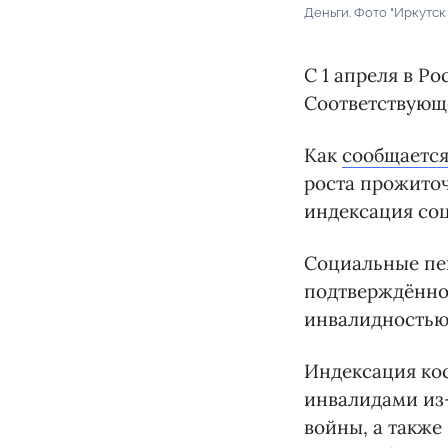
Деньги. Фото "Иркутск
C 1 апреля в Р
Соответствующе
Как
сообщаетс
роста прожито
индексация соц
Социальные пен
подтверждённог
инвалидностью.
Индексация ко
инвалидами из‑
войны, а также