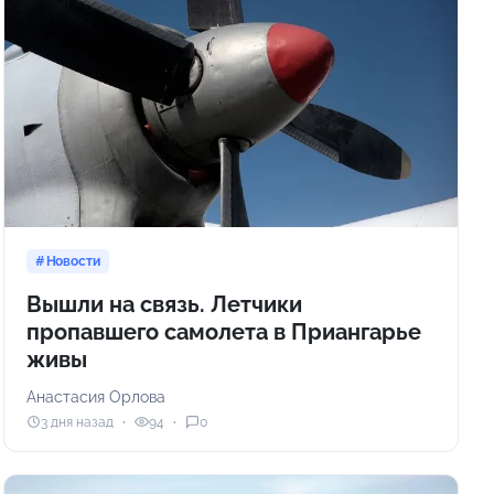
Новости
Вышли на связь. Летчики
пропавшего самолета в Приангарье
живы
Анастасия Орлова
3 дня назад
94
0