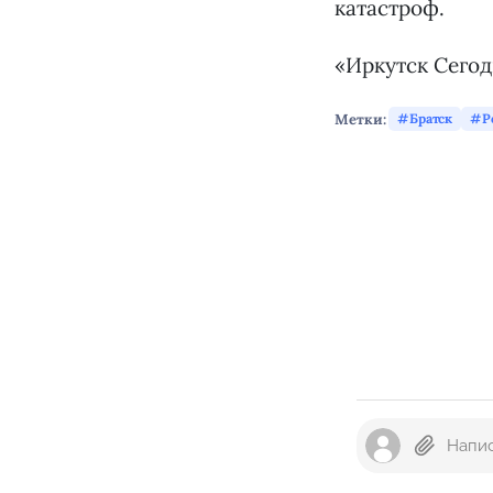
катастроф.
«Иркутск Сего
Метки:
Братск
Р