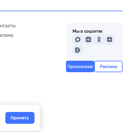
нтакты
Мы в соцсетях
клама
MAX
VKontakte
Odnoklassniki
Dzen
Yandex
Приложение
Реклама
Принять