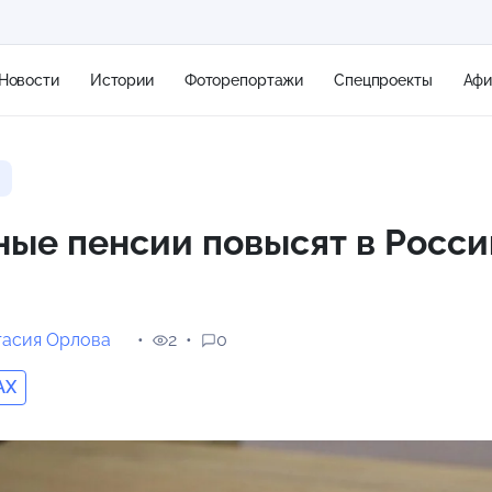
Новости
Истории
Фоторепортажи
Спецпроекты
Аф
+1
ые пенсии повысят в Росси
1 м/с
тасия Орлова
2
0
AX