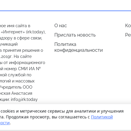
О нас
Ко
ое имя сайта в
Интернет» (irk.today),
Прислать новость
Ре
дзору в сфере связи,
Политика
уникаций
конфиденциальности
а принятия решения о
.2019г. На сайте
лы от информационного
ный номер СМИ ИА №
ьной службой по
логий и массовых
 Учредитель ООО
нская Анастасия
ии: info@irk.today
774487
 cookies и метрические сервисы для аналитики и улучшения
та. Продолжая просмотр, вы соглашаетесь с
Политикой
ости
.
© 2026
Иркутск Сегодня
. Поддержка сайта
WPSUPPORT