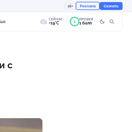
16+
Реклама
Скачать
СЕЙЧАС
ПРОБКИ
1
иша
+19°C
1 балл
9°
Пасмурно
Ощущается как +19
и с
758 мм
91%