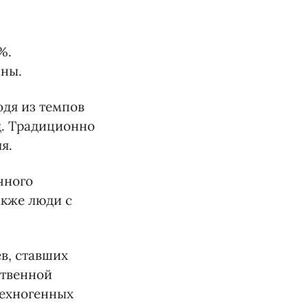
%.
аны.
одя из темпов
д. Традиционно
я.
чного
акже люди с
в, ставших
ственной
техногенных