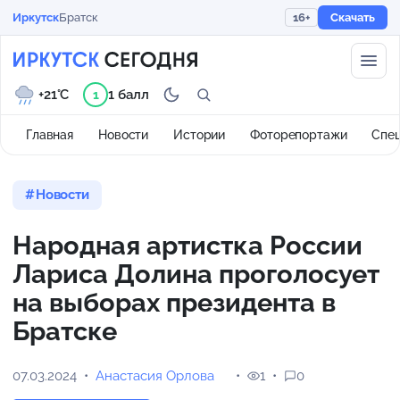
Иркутск
Братск
16+
Скачать
+21°C
1 балл
1
Главная
Новости
Истории
Фоторепортажи
Спе
Новости
Народная артистка России
Лариса Долина проголосует
на выборах президента в
Братске
07.03.2024
Анастасия Орлова
1
0