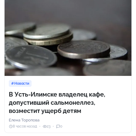
Новости
В Усть-Илимске владелец кафе,
допустивший сальмонеллез,
возместит ущерб детям
Елена Торопова
8 часов назад
23
0