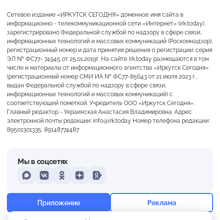
Сетевое издание «ИРКУТСК СЕГОДНЯ» доменное имя сайта в
информационно - телекоммуникационной сети «Интернет» (irk.today),
зарегистрировано Федеральной службой по надзору в сфере связи,
информационных технологий и массовых коммуникаций (Роскомнадзор),
регистрационный номер и дата принятия решения о регистрации: серия
ЭЛ № ФС77- 74945 от 25.01.2019г. На сайте irk.today размещаются в том
числе и материалы от информационного агентства «Иркутск Сегодня»
(регистрационный номер СМИ ИА № ФС77-85643 от 21 июля 2023 г.,
выдан Федеральной службой по надзору в сфере связи,
информационных технологий и массовых коммуникаций) с
соответствующей пометкой. Учредитель ООО «Иркутск Сегодня».
Главный редактор - Украинская Анастасия Владимировна. Адрес
электронной почты редакции: info@irk.today Номер телефона редакции:
89501301335, 89148774487
Мы в соцсетях
MAX
VKontakte
Odnoklassniki
Dzen
Yandex
+21°
Слабая морось
Приложение
Реклама
Ощущается как +21