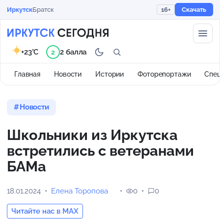
Иркутск
Братск
16+
Скачать
+23°C
2 балла
2
Главная
Новости
Истории
Фоторепортажи
Спе
Новости
Школьники из Иркутска
встретились с ветеранами
БАМа
18.01.2024
Елена Торопова
0
0
Читайте нас в MAX