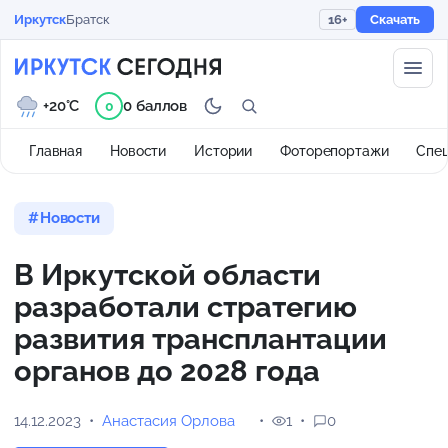
Иркутск
Братск
16+
Скачать
+20°C
0 баллов
0
Главная
Новости
Истории
Фоторепортажи
Спе
Новости
В Иркутской области
разработали стратегию
развития трансплантации
органов до 2028 года
14.12.2023
Анастасия Орлова
1
0