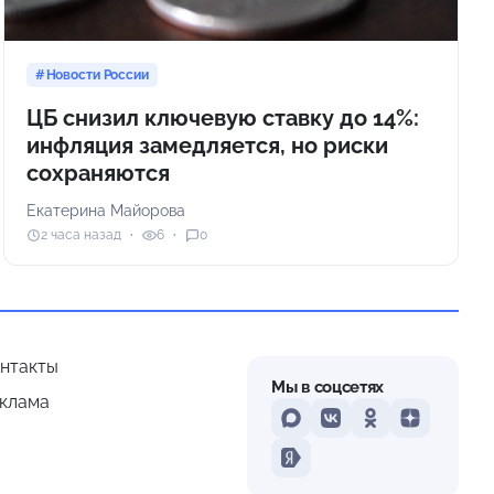
Новости России
ЦБ снизил ключевую ставку до 14%:
инфляция замедляется, но риски
сохраняются
Екатерина Майорова
2 часа назад
6
0
нтакты
Мы в соцсетях
клама
MAX
VKontakte
Odnoklassniki
Dzen
Yandex