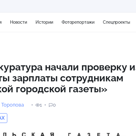
я
Новости
Истории
Фоторепортажи
Спецпроекты
+2
куратура начали проверку и
ты зарплаты сотрудникам
14 м/с
ой городской газеты»
 Торопова
1
0
AX