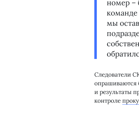
номер – 
команде 
мы оста
подразде
собстве
обратилс
Следователи С
опрашиваются б
и результаты п
контроле
прок