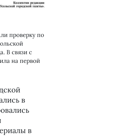
али проверку по
сольской
. В связи с
щила на первой
одской
ались в
ровались
и
териалы в