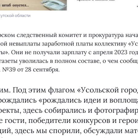
утской области
ском следственный комитет и прокуратура нач
ой невыплаты заработной платы коллективу «У
ы». Они не получали зарплату с апреля 2023 года
газеты уволилась в полном составе, о чем сооб
 №39 от 28 сентября.
им. Под этим флагом «Усольской гор
рождались «рождались идеи и воплощ
екты, здесь собирались и фотографи
 гости, победители конкурсов и геро
ий, здесь мы спорили, обсуждали ма