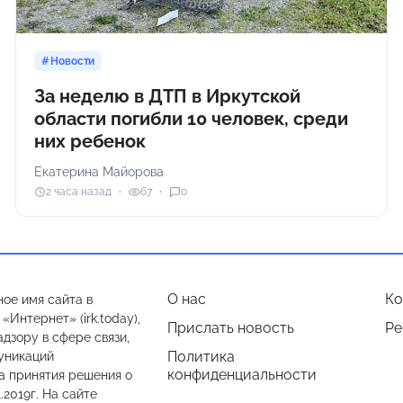
Новости
За неделю в ДТП в Иркутской
области погибли 10 человек, среди
них ребенок
Екатерина Майорова
2 часа назад
67
0
О нас
Ко
ое имя сайта в
Интернет» (irk.today),
Прислать новость
Ре
дзору в сфере связи,
Политика
уникаций
конфиденциальности
а принятия решения о
.2019г. На сайте