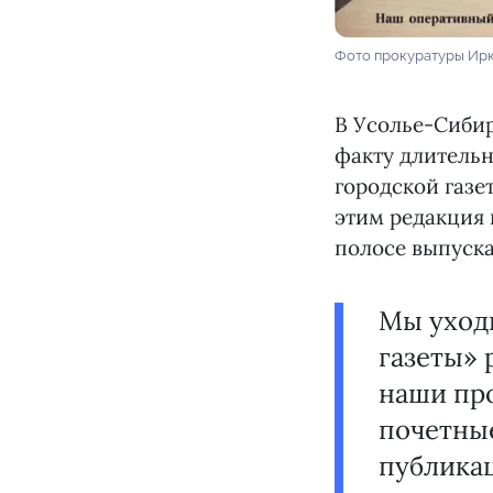
Фото прокуратуры Ирк
В Усолье-Сибир
факту длительн
городской газет
этим редакция 
полосе выпуска
Мы уход
газеты» 
наши про
почетные
публикац