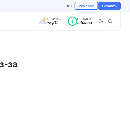
16+
Реклама
Скачать
СЕЙЧАС
ПРОБКИ
2
+29°C
2 балла
9°
Переменная
облачность
з-за
Ощущается как +29
756 мм
53%