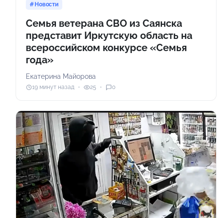
Новости
Семья ветерана СВО из Саянска
представит Иркутскую область на
всероссийском конкурсе «Семья
года»
Екатерина Майорова
19 минут назад
25
0