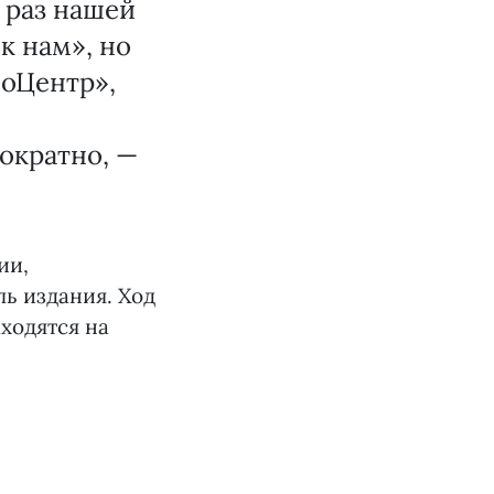
 раз нашей
к нам», но
оЦентр»,
ократно, —
ии,
ь издания. Ход
ходятся на