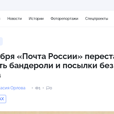
я
Новости
Истории
Фоторепортажи
Спецпроекты
+2
ября «Почта России» перест
ь бандероли и посылки без
14 м/с
а
тасия Орлова
1
0
AX