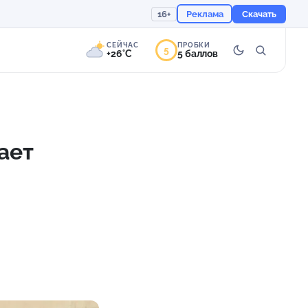
16+
Реклама
Скачать
СЕЙЧАС
ПРОБКИ
5
+26°C
5 баллов
6°
Переменная
облачность
ает
Ощущается как +26
754 мм
66%