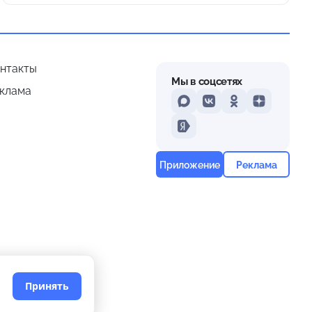
нтакты
Мы в соцсетях
клама
MAX
VKontakte
Odnoklassniki
Dzen
Yandex
Приложение
Реклама
Принять