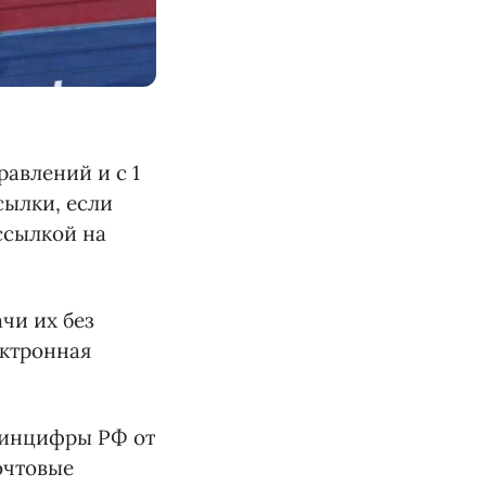
авлений и с 1
сылки, если
ссылкой на
чи их без
ектронная
 Минцифры РФ от
очтовые