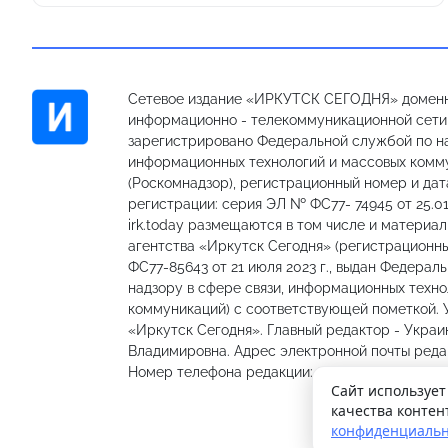
Сетевое издание «ИРКУТСК СЕГОДНЯ» доменн
информационно - телекоммуникационной сети «
зарегистрировано Федеральной службой по на
информационных технологий и массовых комм
(Роскомнадзор), регистрационный номер и дат
регистрации: серия ЭЛ № ФС77- 74945 от 25.01
irk.today размещаются в том числе и материа
агентства «Иркутск Сегодня» (регистрацион
ФС77-85643 от 21 июля 2023 г., выдан Федерал
надзору в сфере связи, информационных техно
коммуникаций) с соответствующей пометкой.
«Иркутск Сегодня». Главный редактор - Украи
Владимировна. Адрес электронной почты редакц
Номер телефона редакции: 89501301335, 89148
Сайт использует
качества контен
конфиденциальн