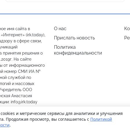
О нас
Ко
ое имя сайта в
Интернет» (irk.today),
Прислать новость
Ре
дзору в сфере связи,
Политика
уникаций
конфиденциальности
а принятия решения о
.2019г. На сайте
лы от информационного
ный номер СМИ ИА №
ьной службой по
логий и массовых
 Учредитель ООО
нская Анастасия
ии: info@irk.today
774487
 cookies и метрические сервисы для аналитики и улучшения
та. Продолжая просмотр, вы соглашаетесь с
Политикой
ости
.
© 2026
Иркутск Сегодня
. Поддержка сайта
WPSUPPORT