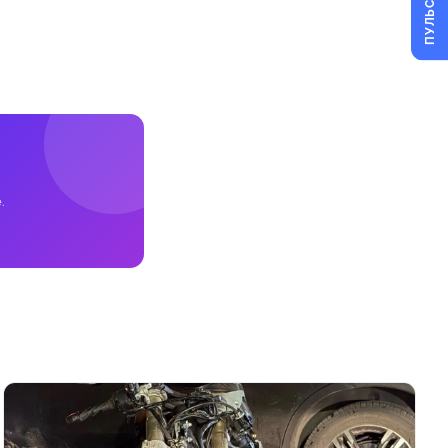
ПУЛЬС
.