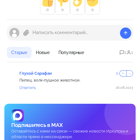
0
0
0
0
Старые
Новые
Популярные
1
1
Глухой Сарафан
0
+
−
Пипец, волк-пушное животное.
Ответить
26.08.2023
Подпишитесь в MAX
Оставайтесь с нами на связи — свежие новости Иркутска и
области прямо в мессенджере.