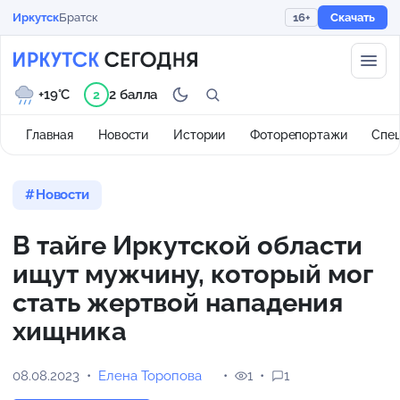
Иркутск
Братск
16+
Скачать
+19°C
2 балла
2
Главная
Новости
Истории
Фоторепортажи
Спе
Новости
В тайге Иркутской области
ищут мужчину, который мог
стать жертвой нападения
хищника
08.08.2023
Елена Торопова
1
1